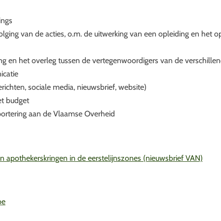
ings
ging van de acties, o.m. de uitwerking van een opleiding en het o
ing en het overleg tussen de vertegenwoordigers van de verschille
icatie
ichten, sociale media, nieuwsbrief, website)
et budget
portering aan de Vlaamse Overheid
 apothekerskringen in de eerstelijnszones (nieuwsbrief VAN)
be